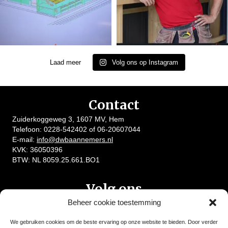
Laad meer
Volg ons op Instagram
Contact
Zuiderkoggeweg 3, 1607 MV, Hem
Telefoon:
0228-542402
of
06-20607044
E-mail:
info@dwbaannemers.nl
KVK: 36050396
BTW: NL 8059.25.661.BO1
Volg ons
Beheer cookie toestemming
We gebruiken cookies om de beste ervaring op onze website te bieden. Door verder